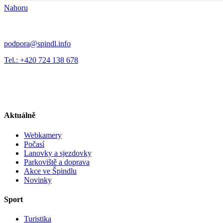
Nahoru
podpora@spindl.info
Tel.: +420 724 138 678
Aktuálně
Webkamery
Počasí
Lanovky a sjezdovky
Parkoviště a doprava
Akce ve Špindlu
Novinky
Sport
Turistika