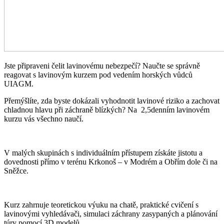
Jste připraveni čelit lavinovému nebezpečí? Naučte se správně
reagovat s lavinovým kurzem pod vedením horských vůdců
UIAGM.
Přemýšlíte, zda byste dokázali vyhodnotit lavinové riziko a zachovat
chladnou hlavu při záchraně blízkých? Na 2,5denním lavinovém
kurzu vás všechno naučí.
V malých skupinách s individuálním přístupem získáte jistotu a
dovednosti přímo v terénu Krkonoš – v Modrém a Obřím dole či na
Sněžce.
Kurz zahrnuje teoretickou výuku na chatě, praktické cvičení s
lavinovými vyhledávači, simulaci záchrany zasypaných a plánování
túry pomocí 3D modelů.