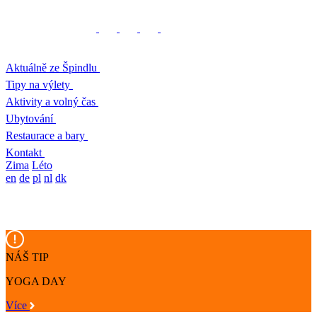
Aktuálně ze Špindlu
Tipy na výlety
Aktivity a volný čas
Ubytování
Restaurace a bary
Kontakt
Zima
Léto
en
de
pl
nl
dk
NÁŠ TIP
YOGA DAY
Více