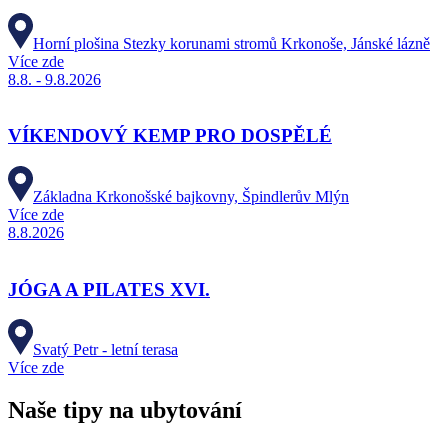
Horní plošina Stezky korunami stromů Krkonoše, Jánské lázně
Více zde
8.8. - 9.8.2026
VÍKENDOVÝ KEMP PRO DOSPĚLÉ
Základna Krkonošské bajkovny, Špindlerův Mlýn
Více zde
8.8.2026
JÓGA A PILATES XVI.
Svatý Petr - letní terasa
Více zde
Naše tipy na ubytování