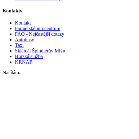
Kontakty
Kontakt
Partnerské infocentrum
FAQ - Nejčastější dotazy
Autobusy
Taxi
Skiareál Špindlerův Mlýn
Horská služba
KRNAP
Načítám...