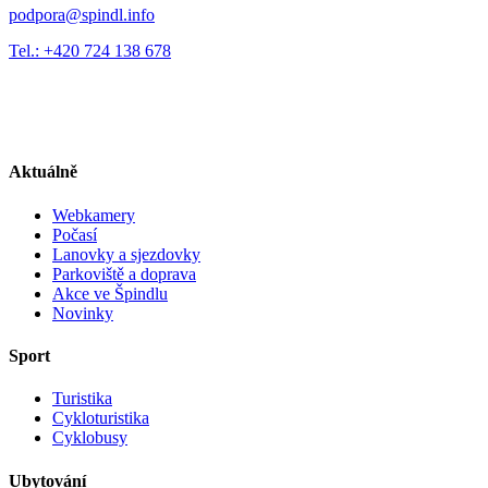
podpora@spindl.info
Tel.: +420 724 138 678
Aktuálně
Webkamery
Počasí
Lanovky a sjezdovky
Parkoviště a doprava
Akce ve Špindlu
Novinky
Sport
Turistika
Cykloturistika
Cyklobusy
Ubytování