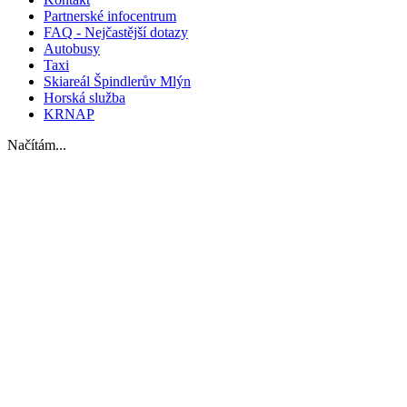
Partnerské infocentrum
FAQ - Nejčastější dotazy
Autobusy
Taxi
Skiareál Špindlerův Mlýn
Horská služba
KRNAP
Načítám...