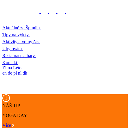
Aktuálně ze Špindlu
Tipy na výlety
Aktivity a volný čas
Ubytování
Restaurace a bary
Kontakt
Zima
Léto
en
de
pl
nl
dk
NÁŠ TIP
YOGA DAY
Více