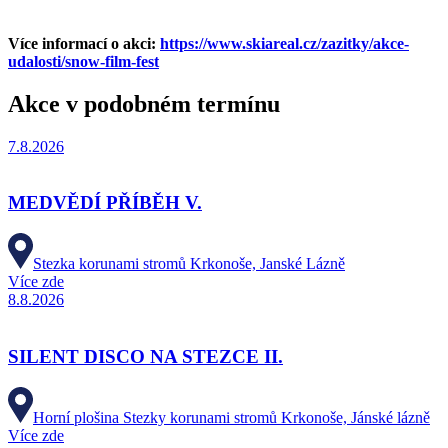
Více informací o akci:
https://www.skiareal.cz/zazitky/akce-
udalosti/snow-film-fest
Akce v podobném termínu
7.8.2026
MEDVĚDÍ PŘÍBĚH V.
Stezka korunami stromů Krkonoše, Janské Lázně
Více zde
8.8.2026
SILENT DISCO NA STEZCE II.
Horní plošina Stezky korunami stromů Krkonoše, Jánské lázně
Více zde