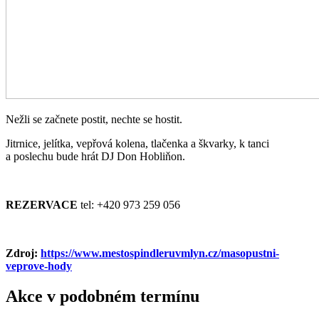
Nežli se začnete postit, nechte se hostit.
Jitrnice, jelítka, vepřová kolena, tlačenka a škvarky, k tanci
a poslechu bude hrát DJ Don Hobliňon.
REZERVACE
tel: +420 973 259 056
Zdroj:
https://www.mestospindleruvmlyn.cz/masopustni-
veprove-hody
Akce v podobném termínu