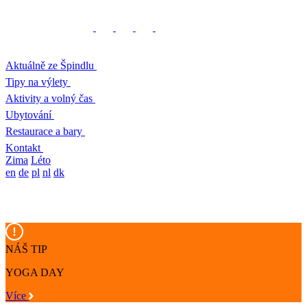
Aktuálně ze Špindlu
Tipy na výlety
Aktivity a volný čas
Ubytování
Restaurace a bary
Kontakt
Zima
Léto
en
de
pl
nl
dk
NÁŠ TIP
YOGA DAY
Více