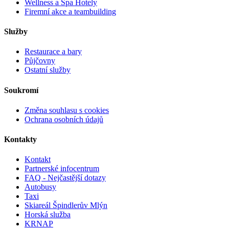
Wellness a Spa Hotely
Firemní akce a teambuilding
Služby
Restaurace a bary
Půjčovny
Ostatní služby
Soukromí
Změna souhlasu s cookies
Ochrana osobních údajů
Kontakty
Kontakt
Partnerské infocentrum
FAQ - Nejčastější dotazy
Autobusy
Taxi
Skiareál Špindlerův Mlýn
Horská služba
KRNAP