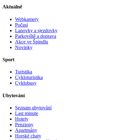
Aktuálně
Webkamery
Počasí
Lanovky a sjezdovky
Parkoviště a doprava
Akce ve Špindlu
Novinky
Sport
Turistika
Cykloturistika
Cyklobusy
Ubytování
Seznam ubytování
Last minute
Hotely
Penziony
Apartmány
Horské chaty