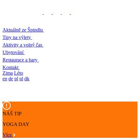
Aktuálně ze Špindlu
Tipy na výlety
Aktivity a volný čas
Ubytování
Restaurace a bary
Kontakt
Zima
Léto
en
de
pl
nl
dk
NÁŠ TIP
YOGA DAY
Více