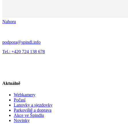
Nahoru
podpora@spindl.info
Tel.: +420 724 138 678
Aktuálně
Webkamery
Počasí
Lanovky a sjezdovky
Parkoviště a doprava
Akce ve Špindlu
Novinky