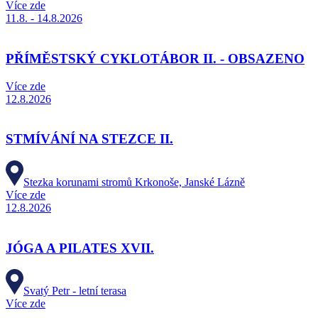
Více zde
11.8. - 14.8.2026
PŘÍMĚSTSKÝ CYKLOTÁBOR II. - OBSAZENO
Více zde
12.8.2026
STMÍVÁNÍ NA STEZCE II.
Stezka korunami stromů Krkonoše, Janské Lázně
Více zde
12.8.2026
JÓGA A PILATES XVII.
Svatý Petr - letní terasa
Více zde