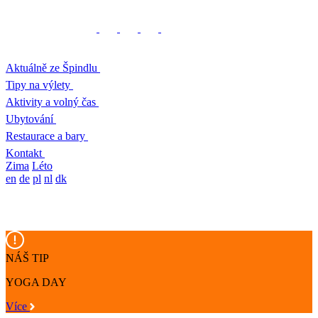
Aktuálně ze Špindlu
Tipy na výlety
Aktivity a volný čas
Ubytování
Restaurace a bary
Kontakt
Zima
Léto
en
de
pl
nl
dk
NÁŠ TIP
YOGA DAY
Více