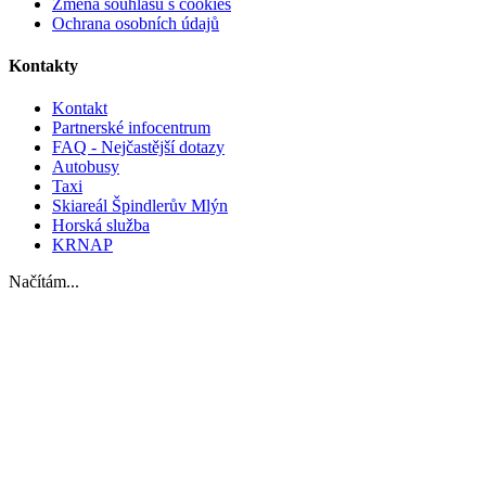
Změna souhlasu s cookies
Ochrana osobních údajů
Kontakty
Kontakt
Partnerské infocentrum
FAQ - Nejčastější dotazy
Autobusy
Taxi
Skiareál Špindlerův Mlýn
Horská služba
KRNAP
Načítám...