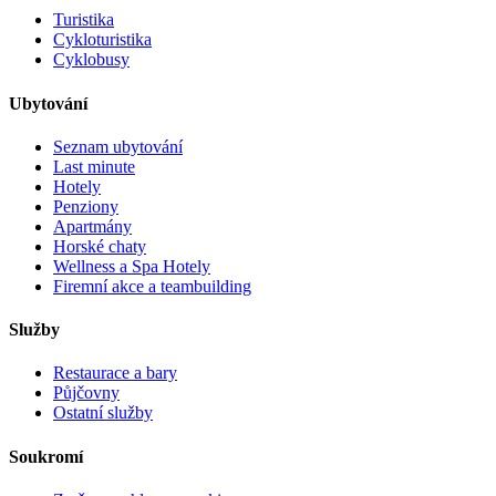
Turistika
Cykloturistika
Cyklobusy
Ubytování
Seznam ubytování
Last minute
Hotely
Penziony
Apartmány
Horské chaty
Wellness a Spa Hotely
Firemní akce a teambuilding
Služby
Restaurace a bary
Půjčovny
Ostatní služby
Soukromí