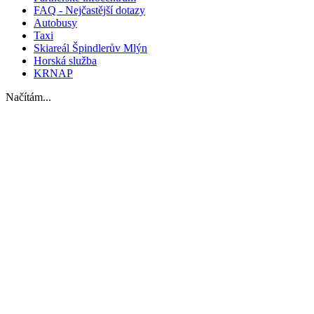
FAQ - Nejčastější dotazy
Autobusy
Taxi
Skiareál Špindlerův Mlýn
Horská služba
KRNAP
Načítám...