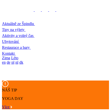
Aktuálně ze Špindlu
Tipy na výlety
Aktivity a volný čas
Ubytování
Restaurace a bary
Kontakt
Zima
Léto
en
de
pl
nl
dk
NÁŠ TIP
YOGA DAY
Více