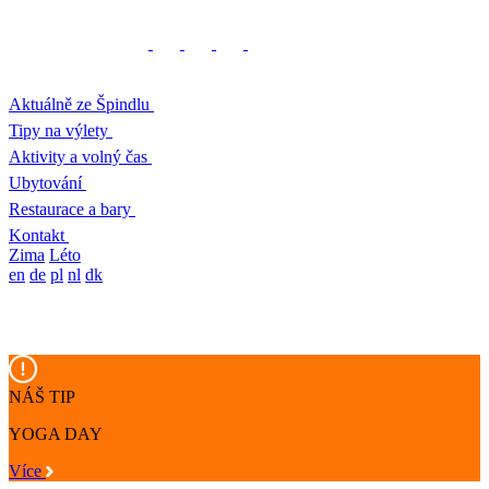
Aktuálně ze Špindlu
Tipy na výlety
Aktivity a volný čas
Ubytování
Restaurace a bary
Kontakt
Zima
Léto
en
de
pl
nl
dk
NÁŠ TIP
YOGA DAY
Více