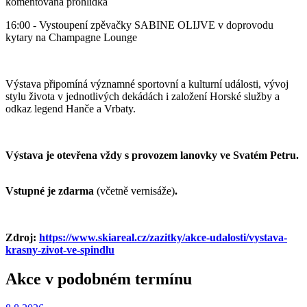
komentovaná prohlídka
16:00 - Vystoupení zpěvačky SABINE OLIJVE v doprovodu
kytary na Champagne Lounge
Výstava připomíná významné sportovní a kulturní události, vývoj
stylu života v jednotlivých dekádách i založení Horské služby a
odkaz legend Hanče a Vrbaty.
Výstava je otevřena vždy s provozem lanovky ve Svatém Petru.
Vstupné je zdarma
(včetně vernisáže)
.
Zdroj:
https://www.skiareal.cz/zazitky/akce-udalosti/vystava-
krasny-zivot-ve-spindlu
Akce v podobném termínu