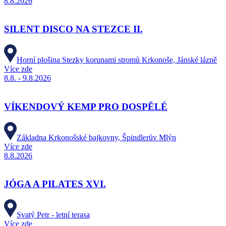
8.8.2026
SILENT DISCO NA STEZCE II.
Horní plošina Stezky korunami stromů Krkonoše, Jánské lázně
Více zde
8.8. - 9.8.2026
VÍKENDOVÝ KEMP PRO DOSPĚLÉ
Základna Krkonošské bajkovny, Špindlerův Mlýn
Více zde
8.8.2026
JÓGA A PILATES XVI.
Svatý Petr - letní terasa
Více zde