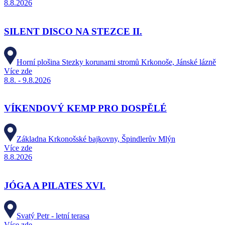
8.8.2026
SILENT DISCO NA STEZCE II.
Horní plošina Stezky korunami stromů Krkonoše, Jánské lázně
Více zde
8.8. - 9.8.2026
VÍKENDOVÝ KEMP PRO DOSPĚLÉ
Základna Krkonošské bajkovny, Špindlerův Mlýn
Více zde
8.8.2026
JÓGA A PILATES XVI.
Svatý Petr - letní terasa
Více zde