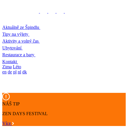
Aktuálně ze Špindlu
Tipy na výlety
Aktivity a volný čas
Ubytování
Restaurace a bary
Kontakt
Zima
Léto
en
de
pl
nl
dk
NÁŠ TIP
ZEN DAYS FESTIVAL
Více