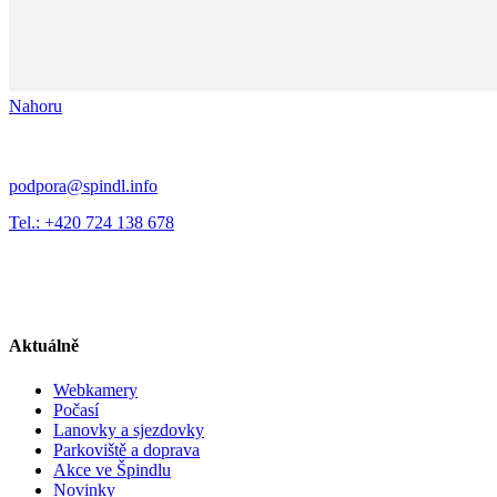
Nahoru
podpora@spindl.info
Tel.: +420 724 138 678
Aktuálně
Webkamery
Počasí
Lanovky a sjezdovky
Parkoviště a doprava
Akce ve Špindlu
Novinky