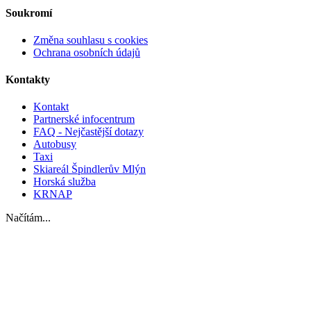
Soukromí
Změna souhlasu s cookies
Ochrana osobních údajů
Kontakty
Kontakt
Partnerské infocentrum
FAQ - Nejčastější dotazy
Autobusy
Taxi
Skiareál Špindlerův Mlýn
Horská služba
KRNAP
Načítám...