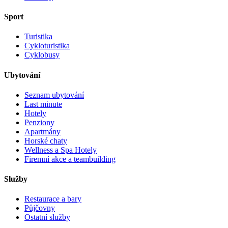
Sport
Turistika
Cykloturistika
Cyklobusy
Ubytování
Seznam ubytování
Last minute
Hotely
Penziony
Apartmány
Horské chaty
Wellness a Spa Hotely
Firemní akce a teambuilding
Služby
Restaurace a bary
Půjčovny
Ostatní služby