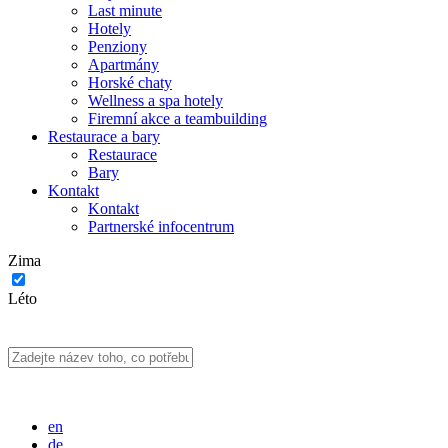
Last minute
Hotely
Penziony
Apartmány
Horské chaty
Wellness a spa hotely
Firemní akce a teambuilding
Restaurace a bary
Restaurace
Bary
Kontakt
Kontakt
Partnerské infocentrum
Zima
Léto
en
de