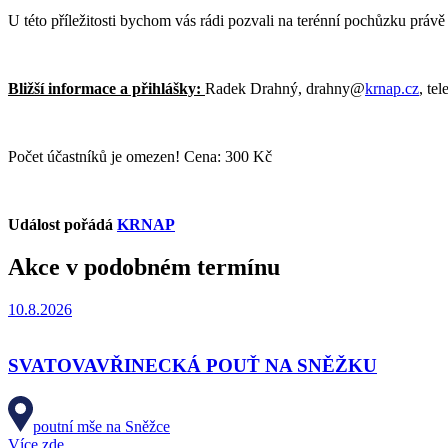
U této příležitosti bychom vás rádi pozvali na terénní pochůzku právě
Bližší informace a přihlášky:
Radek Drahný, drahny@
krnap.cz
, te
Počet účastníků je omezen! Cena: 300 Kč
Událost pořádá
KRNAP
Akce v podobném termínu
10.8.2026
SVATOVAVŘINECKÁ POUŤ NA SNĚŽKU
poutní mše na Sněžce
Více zde