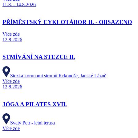
11.8. - 14.8.2026
PŘÍMĚSTSKÝ CYKLOTÁBOR II. - OBSAZENO
Více zde
12.8.2026
STMÍVÁNÍ NA STEZCE II.
Stezka korunami stromů Krkonoše, Janské Lázně
Více zde
12.8.2026
JÓGA A PILATES XVII.
Svatý Petr - letní terasa
Více zde