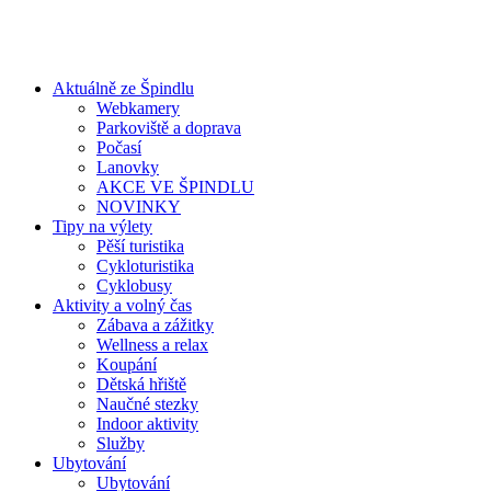
Aktuálně ze Špindlu
Webkamery
Parkoviště a doprava
Počasí
Lanovky
AKCE VE ŠPINDLU
NOVINKY
Tipy na výlety
Pěší turistika
Cykloturistika
Cyklobusy
Aktivity a volný čas
Zábava a zážitky
Wellness a relax
Koupání
Dětská hřiště
Naučné stezky
Indoor aktivity
Služby
Ubytování
Ubytování