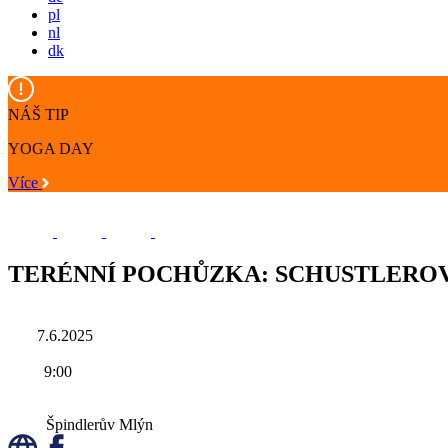
pl
nl
dk
NÁŠ TIP
YOGA DAY
Více
TERÉNNÍ POCHŮZKA: SCHUSTLERO
7.6.2025
9:00
Špindlerův Mlýn