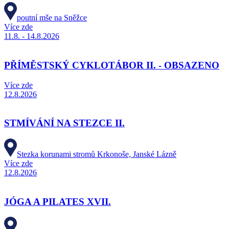
poutní mše na Sněžce
Více zde
11.8. - 14.8.2026
PŘÍMĚSTSKÝ CYKLOTÁBOR II. - OBSAZENO
Více zde
12.8.2026
STMÍVÁNÍ NA STEZCE II.
Stezka korunami stromů Krkonoše, Janské Lázně
Více zde
12.8.2026
JÓGA A PILATES XVII.