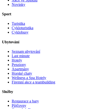
Akce ve Špindlu
Novinky
Sport
Turistika
Cykloturistika
Cyklobusy
Ubytování
Seznam ubytování
Last minute
Hotely
Penziony
Apartmány
Horské chaty
Wellness a Spa Hotely
Firemní akce a teambuilding
Služby
Restaurace a bary
Půjčovny