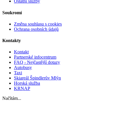
Ostatní služby
Soukromí
Změna souhlasu s cookies
Ochrana osobních údajů
Kontakty
Kontakt
Partnerské infocentrum
FAQ - Nejčastější dotazy
Autobusy
Taxi
Skiareál Špindlerův Mlýn
Horská služba
KRNAP
Načítám...