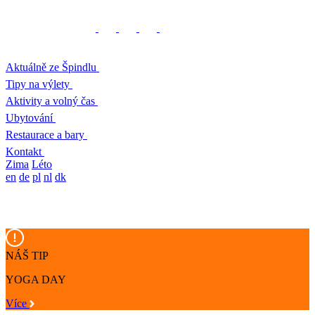
Aktuálně ze Špindlu
Tipy na výlety
Aktivity a volný čas
Ubytování
Restaurace a bary
Kontakt
Zima
Léto
en
de
pl
nl
dk
NÁŠ TIP
YOGA DAY
Více