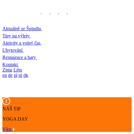
Aktuálně ze Špindlu
Tipy na výlety
Aktivity a volný čas
Ubytování
Restaurace a bary
Kontakt
Zima
Léto
en
de
pl
nl
dk
NÁŠ TIP
YOGA DAY
Více