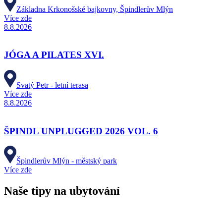
Základna Krkonošské bajkovny, Špindlerův Mlýn
Více zde
8.8.2026
JÓGA A PILATES XVI.
Svatý Petr - letní terasa
Více zde
8.8.2026
ŠPINDL UNPLUGGED 2026 VOL. 6
Špindlerův Mlýn - městský park
Více zde
Naše tipy na ubytování