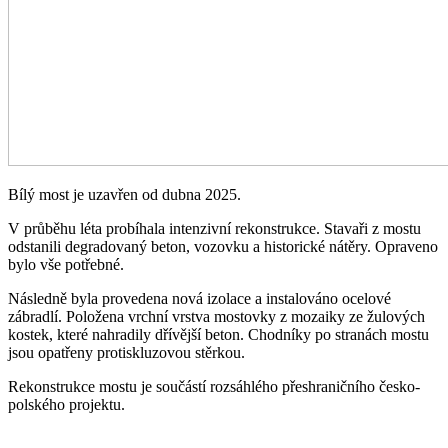
Bílý most je uzavřen od dubna 2025.
V průběhu léta probíhala intenzivní rekonstrukce. Stavaři z mostu
odstanili degradovaný beton, vozovku a historické nátěry. Opraveno
bylo vše potřebné.
Následně byla provedena nová izolace a instalováno ocelové
zábradlí. Položena vrchní vrstva mostovky z mozaiky ze žulových
kostek, které nahradily dřívější beton. Chodníky po stranách mostu
jsou opatřeny protiskluzovou stěrkou.
Rekonstrukce mostu je součástí rozsáhlého přeshraničního česko-
polského projektu.