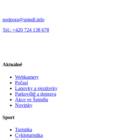
podpora@spindl.info
Tel.: +420 724 138 678
Aktuálně
Webkamery
Počasí
Lanovky a sjezdovky
Parkoviště a doprava
Akce ve Špindlu
Novinky
Sport
Turistika
Cykloturistika