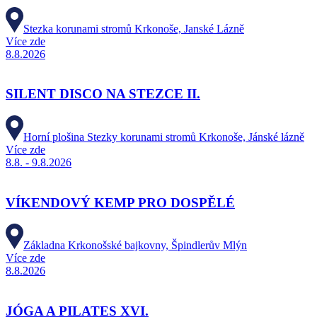
Stezka korunami stromů Krkonoše, Janské Lázně
Více zde
8.8.2026
SILENT DISCO NA STEZCE II.
Horní plošina Stezky korunami stromů Krkonoše, Jánské lázně
Více zde
8.8. - 9.8.2026
VÍKENDOVÝ KEMP PRO DOSPĚLÉ
Základna Krkonošské bajkovny, Špindlerův Mlýn
Více zde
8.8.2026
JÓGA A PILATES XVI.