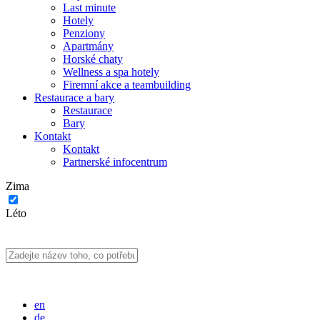
Last minute
Hotely
Penziony
Apartmány
Horské chaty
Wellness a spa hotely
Firemní akce a teambuilding
Restaurace a bary
Restaurace
Bary
Kontakt
Kontakt
Partnerské infocentrum
Zima
Léto
en
de