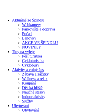
Aktuálně ze Špindlu
Webkamery
Parkoviště a doprava
Počasí
Lanovky
AKCE VE ŠPINDLU
NOVINKY
Tipy na výlety
Pěší turistika
Cykloturistika
Cyklobusy
Aktivity a volný čas
Zábava a zážitky
Wellness a relax
Koupání
Dětská hřiště
Naučné stezky
Indoor aktivity
Služby
Ubytování
Ubytování