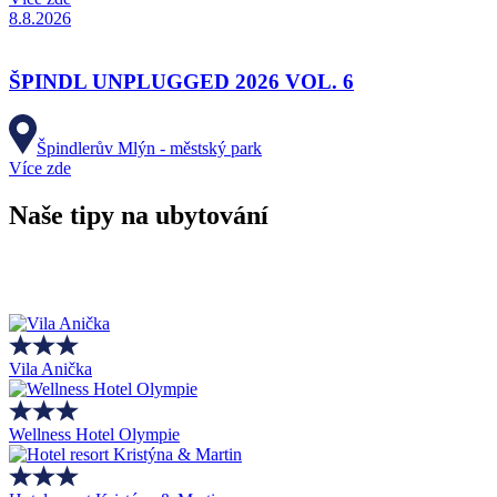
8.8.2026
ŠPINDL UNPLUGGED 2026 VOL. 6
Špindlerův Mlýn - městský park
Více zde
Naše tipy na ubytování
Vila Anička
Wellness Hotel Olympie