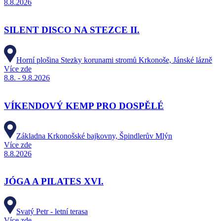
8.8.2026
SILENT DISCO NA STEZCE II.
Horní plošina Stezky korunami stromů Krkonoše, Jánské lázně
Více zde
8.8. - 9.8.2026
VÍKENDOVÝ KEMP PRO DOSPĚLÉ
Základna Krkonošské bajkovny, Špindlerův Mlýn
Více zde
8.8.2026
JÓGA A PILATES XVI.
Svatý Petr - letní terasa
Více zde