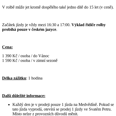
V rolbě může jet kromě dospělého také jedno dítě do 15 let (v ceně).
Začátek jízdy je vždy mezi 16:30 a 17:00.
Výklad řidiče rolby
probíhá pouze v českém jazyce
.
Cena:
1 390 Kč / osoba / do Vánoc
1 590 Kč / osoba / v zimní sezoně
Délka zážitku
: 1 hodina
Další důležité informace:
Každý den je v prodeji pouze 1 jízda na Medvědíně. Pokud se
tato jízda vyprodá, otevírá se prodej 1 jízdy ve Svatém Petru.
Místo nelze z provozních důvodů měnit.