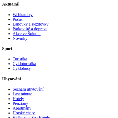
Aktuálně
Webkamery
Počasí
Lanovky a sjezdovky
Parkoviště a doprava
Akce ve Špindlu
Novinky
Sport
Turistika
Cykloturistika
Cyklobusy
Ubytování
Seznam ubytování
Last minute
Hotely
Penziony
Apartmány
Horské chaty
Wellness a Spa Hotely