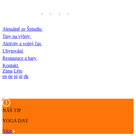
Aktuálně ze Špindlu
Tipy na výlety
Aktivity a volný čas
Ubytování
Restaurace a bary
Kontakt
Zima
Léto
en
de
pl
nl
dk
NÁŠ TIP
YOGA DAY
Více