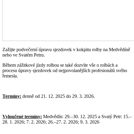
Zažijte podvečerní úpravu sjezdovek v kokpitu rolby na Medvědíně
nebo ve Svatém Petru.
Během zážitkové jízdy rolbou se také dozvíte vše o rolbách a
procesu úpravy sjezdovek od nejpovolanějších profesionálů svého
řemesla.
Termíny:
denně od 21. 12. 2025 do 29. 3. 2026.
Vyloučené termíny:
Medvědín: 29.–30. 12. 2025 a Svatý Petr: 15.–
28. 1. 2026; 7. 2. 2026; 26.–27. 2. 2026; 9. 3. 2026