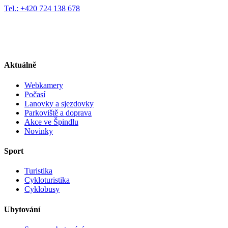
Tel.: +420 724 138 678
Aktuálně
Webkamery
Počasí
Lanovky a sjezdovky
Parkoviště a doprava
Akce ve Špindlu
Novinky
Sport
Turistika
Cykloturistika
Cyklobusy
Ubytování