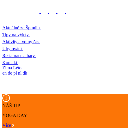
Aktuálně ze Špindlu
Tipy na výlety
Aktivity a volný čas
Ubytování
Restaurace a bary
Kontakt
Zima
Léto
en
de
pl
nl
dk
NÁŠ TIP
YOGA DAY
Více