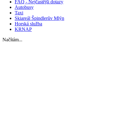
FAQ - Nejčastější dotazy
Autobusy
Taxi
Skiareál Špindlerův Mlýn
Horská služba
KRNAP
Načítám...