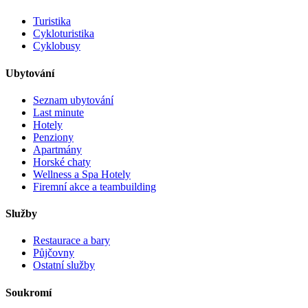
Turistika
Cykloturistika
Cyklobusy
Ubytování
Seznam ubytování
Last minute
Hotely
Penziony
Apartmány
Horské chaty
Wellness a Spa Hotely
Firemní akce a teambuilding
Služby
Restaurace a bary
Půjčovny
Ostatní služby
Soukromí