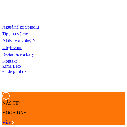
Aktuálně ze Špindlu
Tipy na výlety
Aktivity a volný čas
Ubytování
Restaurace a bary
Kontakt
Zima
Léto
en
de
pl
nl
dk
NÁŠ TIP
YOGA DAY
Více