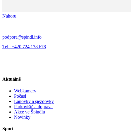
Nahoru
podpora@spindl.info
Tel.: +420 724 138 678
Aktuálně
Webkamery
Počasí
Lanovky a sjezdovky
Parkoviště a doprava
Akce ve Špindlu
Novinky
Sport