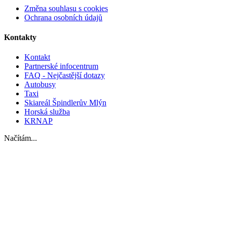
Změna souhlasu s cookies
Ochrana osobních údajů
Kontakty
Kontakt
Partnerské infocentrum
FAQ - Nejčastější dotazy
Autobusy
Taxi
Skiareál Špindlerův Mlýn
Horská služba
KRNAP
Načítám...