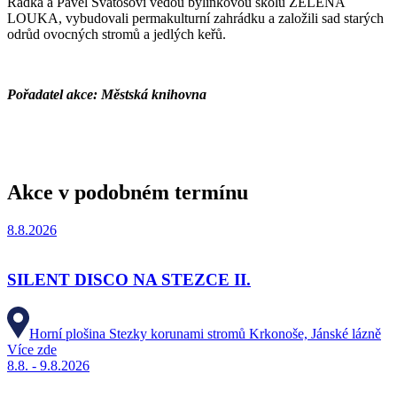
Radka a Pavel Svatošovi vedou bylinkovou školu ZELENÁ
LOUKA, vybudovali permakulturní zahrádku a založili sad starých
odrůd ovocných stromů a jedlých keřů.
Pořadatel akce: Městská knihovna
Akce v podobném termínu
8.8.2026
SILENT DISCO NA STEZCE II.
Horní plošina Stezky korunami stromů Krkonoše, Jánské lázně
Více zde
8.8. - 9.8.2026