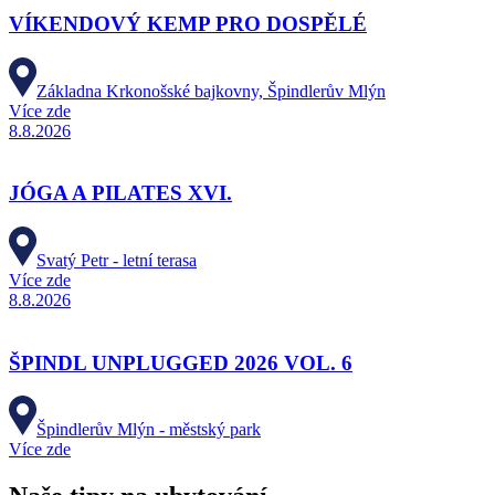
VÍKENDOVÝ KEMP PRO DOSPĚLÉ
Základna Krkonošské bajkovny, Špindlerův Mlýn
Více zde
8.8.2026
JÓGA A PILATES XVI.
Svatý Petr - letní terasa
Více zde
8.8.2026
ŠPINDL UNPLUGGED 2026 VOL. 6
Špindlerův Mlýn - městský park
Více zde