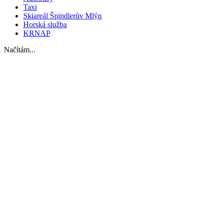
Taxi
Skiareál Špindlerův Mlýn
Horská služba
KRNAP
Načítám...