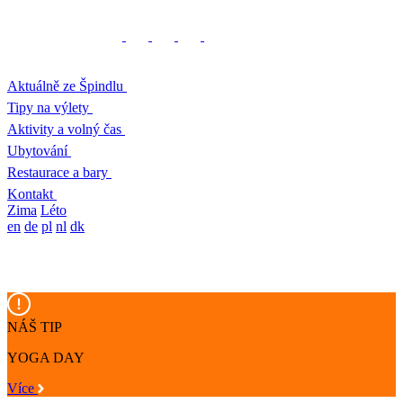
Aktuálně ze Špindlu
Tipy na výlety
Aktivity a volný čas
Ubytování
Restaurace a bary
Kontakt
Zima
Léto
en
de
pl
nl
dk
NÁŠ TIP
YOGA DAY
Více