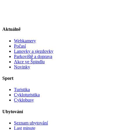
Aktuálně
Webkamery
Počasí
Lanovky a sjezdovky
Parkoviště a doprava
Akce ve Špindlu
Novinky
Sport
Turistika
Cykloturistika
Cyklobusy
Ubytování
Seznam ubytování
Last minute