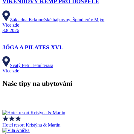
VÍKENDOVÝ KEMP PRO DOSPĚLÉ
Základna Krkonošské bajkovny, Špindlerův Mlýn
Více zde
8.8.2026
JÓGA A PILATES XVI.
Svatý Petr - letní terasa
Více zde
Naše tipy na ubytování
Hotel resort Kristýna & Martin