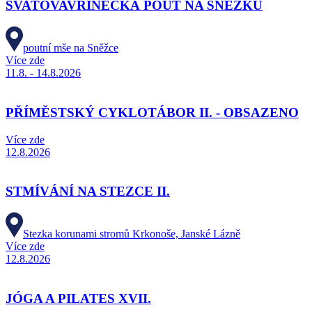
SVATOVAVŘINECKÁ POUŤ NA SNĚŽKU
poutní mše na Sněžce
Více zde
11.8. - 14.8.2026
PŘÍMĚSTSKÝ CYKLOTÁBOR II. - OBSAZENO
Více zde
12.8.2026
STMÍVÁNÍ NA STEZCE II.
Stezka korunami stromů Krkonoše, Janské Lázně
Více zde
12.8.2026
JÓGA A PILATES XVII.