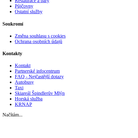
Restaurace a bary
Půjčovny
Ostatní služby
Soukromí
Změna souhlasu s cookies
Ochrana osobních údajů
Kontakty
Kontakt
Partnerské infocentrum
FAQ - Nejčastější dotazy
Autobusy
Taxi
Skiareál Špindlerův Mlýn
Horská služba
KRNAP
Načítám...