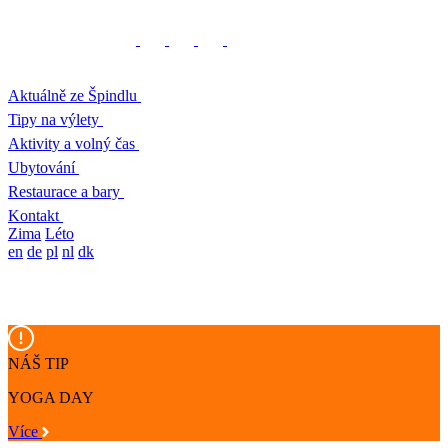
Aktuálně ze Špindlu
Tipy na výlety
Aktivity a volný čas
Ubytování
Restaurace a bary
Kontakt
Zima
Léto
en
de
pl
nl
dk
NÁŠ TIP
YOGA DAY
Více