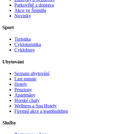
Parkoviště a doprava
Akce ve Špindlu
Novinky
Sport
Turistika
Cykloturistika
Cyklobusy
Ubytování
Seznam ubytování
Last minute
Hotely
Penziony
Apartmány
Horské chaty
Wellness a Spa Hotely
Firemní akce a teambuilding
Služby