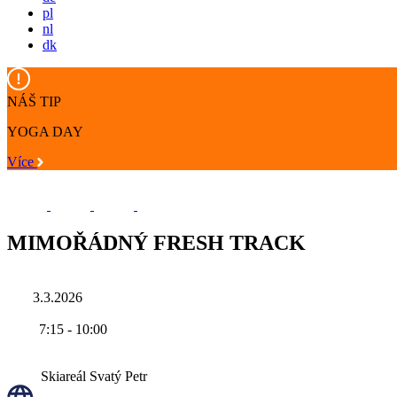
pl
nl
dk
NÁŠ TIP
YOGA DAY
Více
MIMOŘÁDNÝ FRESH TRACK
3.3.2026
7:15
-
10:00
Skiareál Svatý Petr