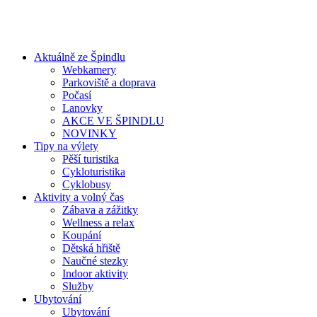
Aktuálně ze Špindlu
Webkamery
Parkoviště a doprava
Počasí
Lanovky
AKCE VE ŠPINDLU
NOVINKY
Tipy na výlety
Pěší turistika
Cykloturistika
Cyklobusy
Aktivity a volný čas
Zábava a zážitky
Wellness a relax
Koupání
Dětská hřiště
Naučné stezky
Indoor aktivity
Služby
Ubytování
Ubytování