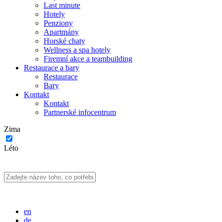
Last minute
Hotely
Penziony
Apartmány
Horské chaty
Wellness a spa hotely
Firemní akce a teambuilding
Restaurace a bary
Restaurace
Bary
Kontakt
Kontakt
Partnerské infocentrum
Zima
Léto
en
de