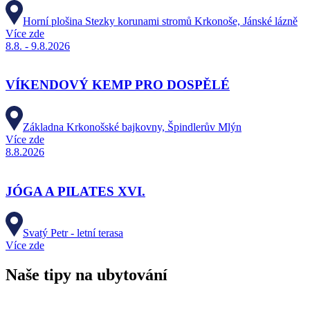
Horní plošina Stezky korunami stromů Krkonoše, Jánské lázně
Více zde
8.8. - 9.8.2026
VÍKENDOVÝ KEMP PRO DOSPĚLÉ
Základna Krkonošské bajkovny, Špindlerův Mlýn
Více zde
8.8.2026
JÓGA A PILATES XVI.
Svatý Petr - letní terasa
Více zde
Naše tipy na ubytování