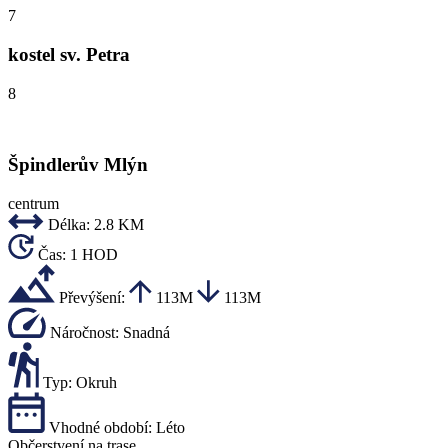
7
kostel sv. Petra
8
Špindlerův Mlýn
centrum
Délka:
2.8 KM
Čas:
1 HOD
Převýšení:
113M
113M
Náročnost:
Snadná
Typ:
Okruh
Vhodné období:
Léto
Občerstvení na trase