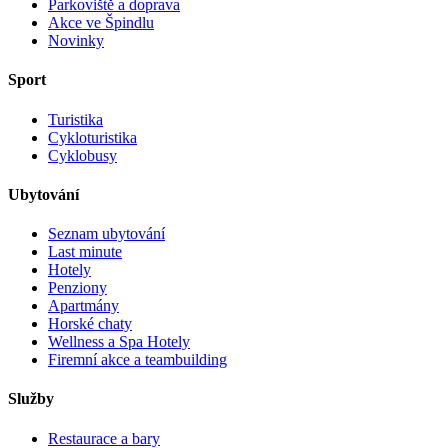
Parkoviště a doprava
Akce ve Špindlu
Novinky
Sport
Turistika
Cykloturistika
Cyklobusy
Ubytování
Seznam ubytování
Last minute
Hotely
Penziony
Apartmány
Horské chaty
Wellness a Spa Hotely
Firemní akce a teambuilding
Služby
Restaurace a bary