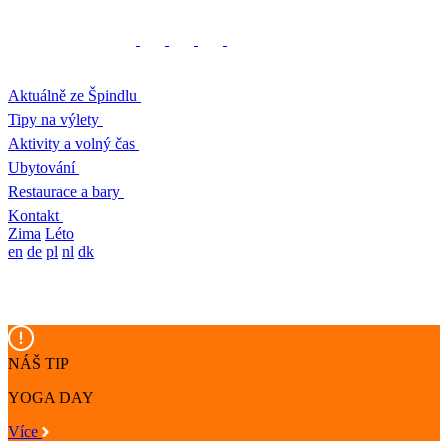
Aktuálně ze Špindlu
Tipy na výlety
Aktivity a volný čas
Ubytování
Restaurace a bary
Kontakt
Zima
Léto
en
de
pl
nl
dk
NÁŠ TIP
YOGA DAY
Více