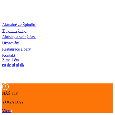
Aktuálně ze Špindlu
Tipy na výlety
Aktivity a volný čas
Ubytování
Restaurace a bary
Kontakt
Zima
Léto
en
de
pl
nl
dk
NÁŠ TIP
YOGA DAY
Více