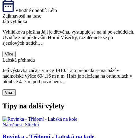
Vhodné období:
Léto
Zajímavosti na trase
Jáji vyhlídka
Vyhlídková plošina Jáji je dřevěná, vystupuje se na ni po schůdcích.
Uvidíte z ní především Horní Mísečky, rozhlédnete se po
sjezdových tratích.…
Více
Labská přehrada
Její výstavba začala v roce 1910. Tato přehrada se nachází v
nadmořské výšce 694,16 m n.m. Hráz je založena na orthorulách v
hloubce 4–7 m pod povrchem…
Více
Tipy na další výlety
Náročnost:
Střední
Rovinka - Třídomí - Labská na kole