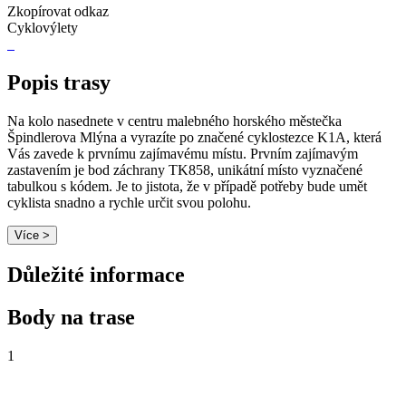
Zkopírovat odkaz
Cyklovýlety
Popis trasy
Na kolo nasednete v centru malebného horského městečka
Špindlerova Mlýna a vyrazíte po značené cyklostezce K1A, která
Vás zavede k prvnímu zajímavému místu. Prvním zajímavým
zastavením je bod záchrany TK858, unikátní místo vyznačené
tabulkou s kódem. Je to jistota, že v případě potřeby bude umět
cyklista snadno a rychle určit svou polohu.
Více >
Důležité informace
Body na trase
1