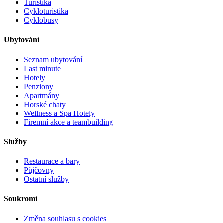
Turistika
Cykloturistika
Cyklobusy
Ubytování
Seznam ubytování
Last minute
Hotely
Penziony
Apartmány
Horské chaty
Wellness a Spa Hotely
Firemní akce a teambuilding
Služby
Restaurace a bary
Půjčovny
Ostatní služby
Soukromí
Změna souhlasu s cookies