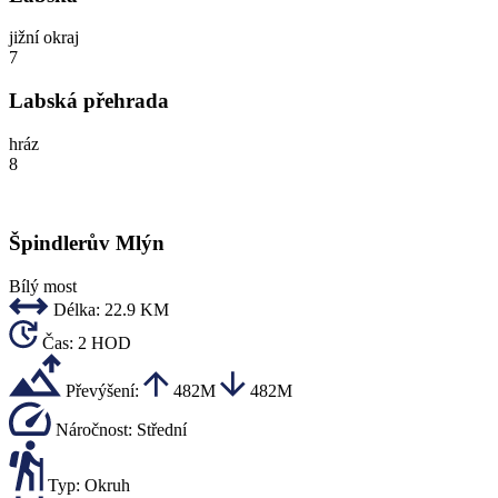
jižní okraj
7
Labská přehrada
hráz
8
Špindlerův Mlýn
Bílý most
Délka:
22.9 KM
Čas:
2 HOD
Převýšení:
482M
482M
Náročnost:
Střední
Typ:
Okruh