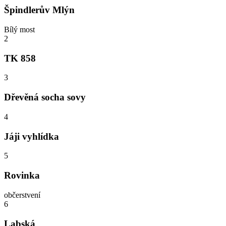
Špindlerův Mlýn
Bílý most
2
TK 858
3
Dřevěná socha sovy
4
Jáji vyhlídka
5
Rovinka
občerstvení
6
Labská