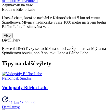
Srub pod Medvědínem
Zajímavosti na trase
Bouda u Bílého Labe
Horská chata, která se nachází v Krkonoších asi 5 km od centra
Špindlerova Mlýna v nadmořské výšce 1000 metrů na levém břehu
Bílého Labe. Je situována v…
Více
Dívčí lávky
Rozcestí Dívčí lávky se nachází na silnici ze Špindlerova Mlýna na
Špindlerovu boudu, poblíž soutoku Labe a Bílého Labe.
Tipy na další výlety
Náročnost:
Snadná
Vodopády Bílého Labe
11 km / 3:46 hod
Detail trasy