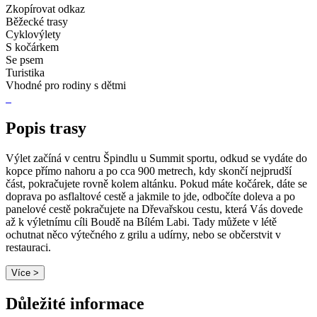
Zkopírovat odkaz
Běžecké trasy
Cyklovýlety
S kočárkem
Se psem
Turistika
Vhodné pro rodiny s dětmi
Popis trasy
Výlet začíná v centru Špindlu u Summit sportu, odkud se vydáte do
kopce přímo nahoru a po cca 900 metrech, kdy skončí nejprudší
část, pokračujete rovně kolem altánku. Pokud máte kočárek, dáte se
doprava po asflaltové cestě a jakmile to jde, odbočíte doleva a po
panelové cestě pokračujete na Dřevařskou cestu, která Vás dovede
až k výletnímu cíli Boudě na Bílém Labi. Tady můžete v létě
ochutnat něco výtečného z grilu a udírny, nebo se občerstvit v
restauraci.
Více >
Důležité informace