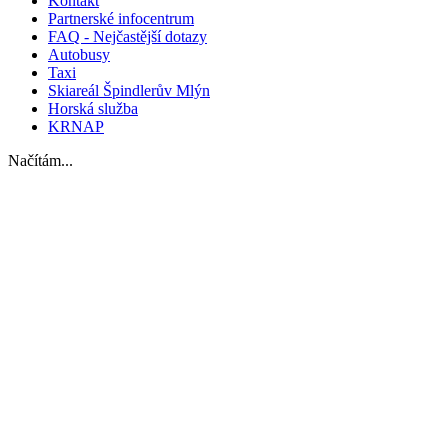
Kontakt
Partnerské infocentrum
FAQ - Nejčastější dotazy
Autobusy
Taxi
Skiareál Špindlerův Mlýn
Horská služba
KRNAP
Načítám...