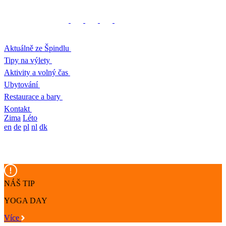
Aktuálně ze Špindlu
Tipy na výlety
Aktivity a volný čas
Ubytování
Restaurace a bary
Kontakt
Zima
Léto
en
de
pl
nl
dk
NÁŠ TIP
YOGA DAY
Více