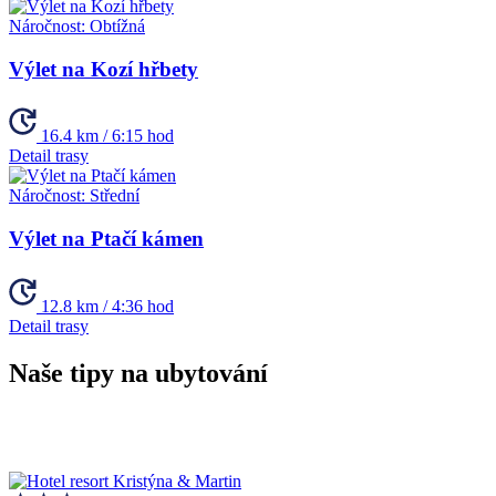
Náročnost:
Obtížná
Výlet na Kozí hřbety
16.4 km / 6:15 hod
Detail trasy
Náročnost:
Střední
Výlet na Ptačí kámen
12.8 km / 4:36 hod
Detail trasy
Naše tipy na ubytování