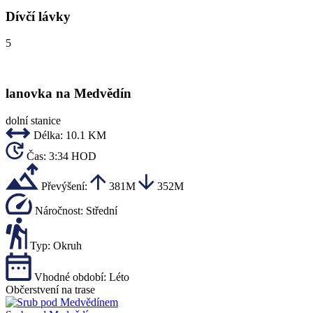
Dívčí lávky
5
lanovka na Medvědín
dolní stanice
Délka:
10.1 KM
Čas:
3:34 HOD
Převýšení:
381M
352M
Náročnost:
Střední
Typ:
Okruh
Vhodné období:
Léto
Občerstvení na trase