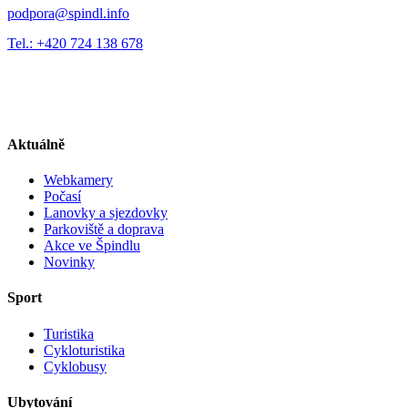
podpora@spindl.info
Tel.: +420 724 138 678
Aktuálně
Webkamery
Počasí
Lanovky a sjezdovky
Parkoviště a doprava
Akce ve Špindlu
Novinky
Sport
Turistika
Cykloturistika
Cyklobusy
Ubytování