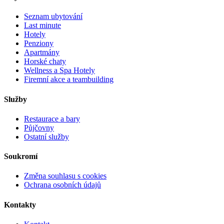
Seznam ubytování
Last minute
Hotely
Penziony
Apartmány
Horské chaty
Wellness a Spa Hotely
Firemní akce a teambuilding
Služby
Restaurace a bary
Půjčovny
Ostatní služby
Soukromí
Změna souhlasu s cookies
Ochrana osobních údajů
Kontakty