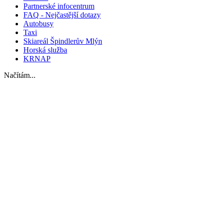
Partnerské infocentrum
FAQ - Nejčastější dotazy
Autobusy
Taxi
Skiareál Špindlerův Mlýn
Horská služba
KRNAP
Načítám...