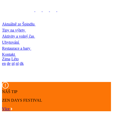
Aktuálně ze Špindlu
Tipy na výlety
Aktivity a volný čas
Ubytování
Restaurace a bary
Kontakt
Zima
Léto
en
de
pl
nl
dk
NÁŠ TIP
ZEN DAYS FESTIVAL
Více