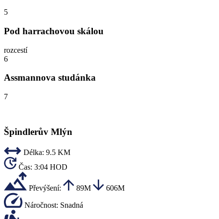
5
Pod harrachovou skálou
rozcestí
6
Assmannova studánka
7
Špindlerův Mlýn
Délka:
9.5 KM
Čas:
3:04 HOD
Převýšení:
89M
606M
Náročnost:
Snadná