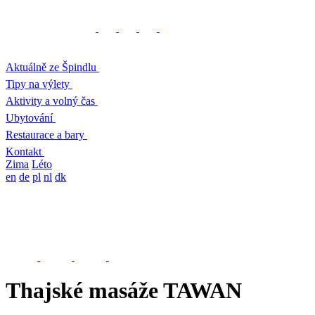
Aktuálně ze Špindlu
Tipy na výlety
Aktivity a volný čas
Ubytování
Restaurace a bary
Kontakt
Zima
Léto
en
de
pl
nl
dk
Thajské masáže TAWAN