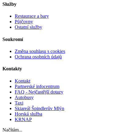
Služby
Restaurace a bary
Půjčovny
Ostatní služby
Soukromí
Změna souhlasu s cookies
Ochrana osobních údajů
Kontakty
Kontakt
Partnerské infocentrum
FAQ - Nejčastější dotazy
Autobusy
Taxi
Skiareál Špindlerův Mlýn
Horská služba
KRNAP
Načítám...