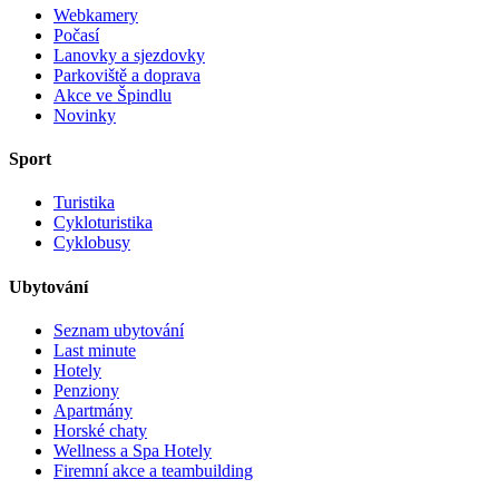
Webkamery
Počasí
Lanovky a sjezdovky
Parkoviště a doprava
Akce ve Špindlu
Novinky
Sport
Turistika
Cykloturistika
Cyklobusy
Ubytování
Seznam ubytování
Last minute
Hotely
Penziony
Apartmány
Horské chaty
Wellness a Spa Hotely
Firemní akce a teambuilding