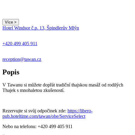
Více >
Leaflet
|
© Seznam.cz a.s. a další
Hotel Windsor č.p. 13, Špindlerův Mlýn
+
−
+420 499 405 911
reception@tawan.cz
Popis
V Tawanu si můžete dopřát tradiční thajskou masáž od rodilých
Thajek s mnohaletou zkušeností.
Rezervujte si svůj odpočinek zde:
https://libero-
pub.hoteltime.com/tawan/obe/ServiceSelect
Nebo na telefonu: +420 499 405 911