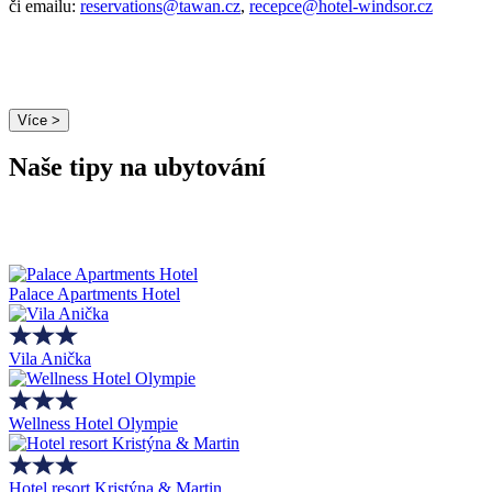
či emailu:
reservations@tawan.cz
,
recepce@hotel-windsor.cz
Více >
Naše tipy na ubytování
Palace Apartments Hotel
Vila Anička
Wellness Hotel Olympie
Hotel resort Kristýna & Martin