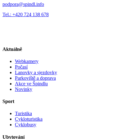
podpora@spindl.info
Tel.: +420 724 138 678
Aktuálně
Webkamery
Počasí
Lanovky a sjezdovky
Parkoviště a doprava
Akce ve Špindlu
Novinky
Sport
Turistika
Cykloturistika
Cyklobusy
Ubytování