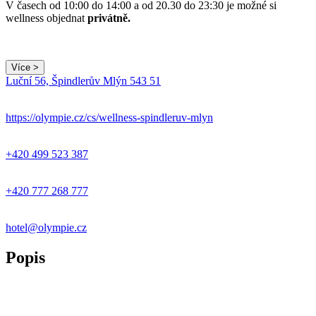
V časech od 10:00 do 14:00 a od 20.30 do 23:30 je možné si
wellness objednat
privátně.
Více >
Leaflet
|
© Seznam.cz a.s. a další
Luční 56, Špindlerův Mlýn 543 51
+
−
https://olympie.cz/cs/wellness-spindleruv-mlyn
+420 499 523 387
+420 777 268 777
hotel@olympie.cz
Popis