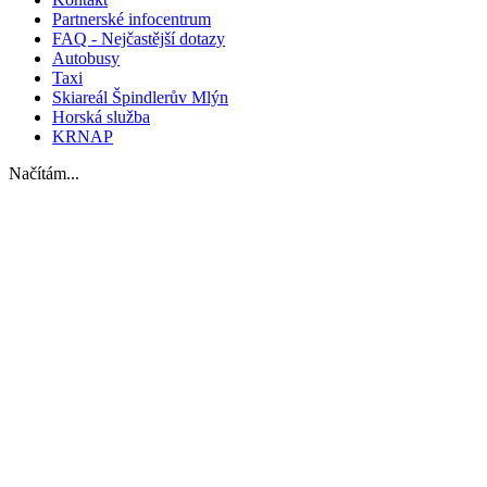
Partnerské infocentrum
FAQ - Nejčastější dotazy
Autobusy
Taxi
Skiareál Špindlerův Mlýn
Horská služba
KRNAP
Načítám...