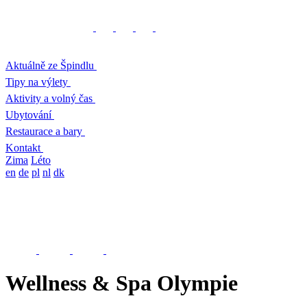
Aktuálně ze Špindlu
Tipy na výlety
Aktivity a volný čas
Ubytování
Restaurace a bary
Kontakt
Zima
Léto
en
de
pl
nl
dk
Wellness & Spa Olympie