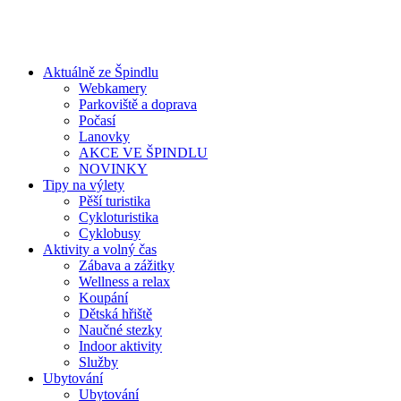
Aktuálně ze Špindlu
Webkamery
Parkoviště a doprava
Počasí
Lanovky
AKCE VE ŠPINDLU
NOVINKY
Tipy na výlety
Pěší turistika
Cykloturistika
Cyklobusy
Aktivity a volný čas
Zábava a zážitky
Wellness a relax
Koupání
Dětská hřiště
Naučné stezky
Indoor aktivity
Služby
Ubytování
Ubytování