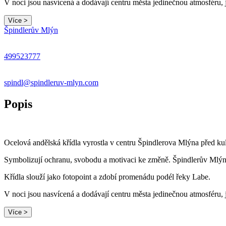
V noci jsou nasvícená a dodávají centru města jedinečnou atmosféru, j
Více >
Špindlerův Mlýn
499523777
spindl@spindleruv-mlyn.com
Popis
Ocelová andělská křídla vyrostla v centru Špindlerova Mlýna před ku
Symbolizují ochranu, svobodu a motivaci ke změně. Špindlerův Mlýn 
Křídla slouží jako fotopoint a zdobí promenádu podél řeky Labe.
V noci jsou nasvícená a dodávají centru města jedinečnou atmosféru, j
Více >