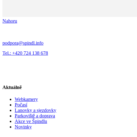
Nahoru
podpora@spindl.info
Tel.: +420 724 138 678
Aktuálně
Webkamery
Počasí
Lanovky a sjezdovky
Parkoviště a doprava
Akce ve Špindlu
Novinky