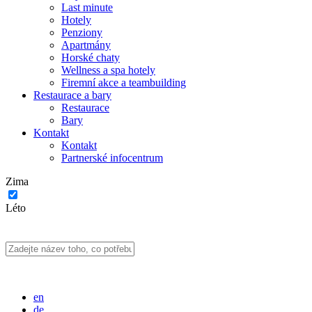
Last minute
Hotely
Penziony
Apartmány
Horské chaty
Wellness a spa hotely
Firemní akce a teambuilding
Restaurace a bary
Restaurace
Bary
Kontakt
Kontakt
Partnerské infocentrum
Zima
Léto
en
de