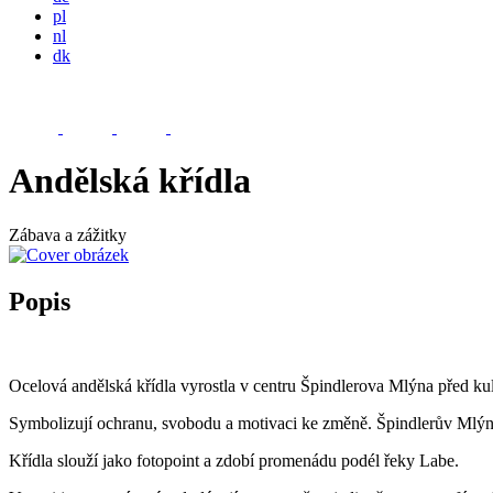
pl
nl
dk
Andělská křídla
Zábava a zážitky
Popis
Ocelová andělská křídla vyrostla v centru Špindlerova Mlýna před ku
Symbolizují ochranu, svobodu a motivaci ke změně. Špindlerův Mlýn 
Křídla slouží jako fotopoint a zdobí promenádu podél řeky Labe.