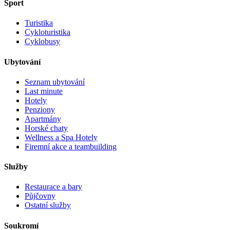
Sport
Turistika
Cykloturistika
Cyklobusy
Ubytování
Seznam ubytování
Last minute
Hotely
Penziony
Apartmány
Horské chaty
Wellness a Spa Hotely
Firemní akce a teambuilding
Služby
Restaurace a bary
Půjčovny
Ostatní služby
Soukromí