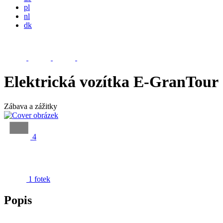
pl
nl
dk
Elektrická vozítka E-GranTour
Zábava a zážitky
4
1 fotek
Popis