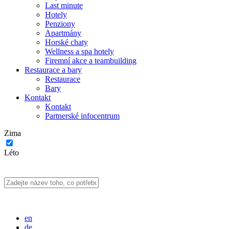
Last minute
Hotely
Penziony
Apartmány
Horské chaty
Wellness a spa hotely
Firemní akce a teambuilding
Restaurace a bary
Restaurace
Bary
Kontakt
Kontakt
Partnerské infocentrum
Zima
Léto
en
de