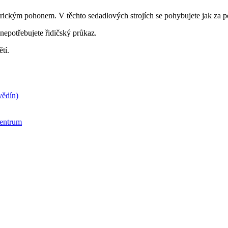
rickým pohonem. V těchto sedadlových strojích se pohybujete jak za po
nepotřebujete řidičský průkaz.
ětí.
vědín)
centrum