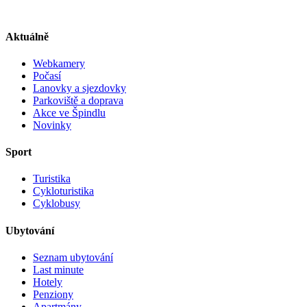
Aktuálně
Webkamery
Počasí
Lanovky a sjezdovky
Parkoviště a doprava
Akce ve Špindlu
Novinky
Sport
Turistika
Cykloturistika
Cyklobusy
Ubytování
Seznam ubytování
Last minute
Hotely
Penziony
Apartmány