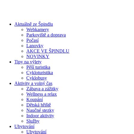
Aktuálně ze Špindlu
Webkamery
Parkoviště a doprava
Počasí
Lanovky
AKCE VE ŠPINDLU
NOVINKY
Tipy na výlety
Pěší turistika
Cykloturistika
Cyklobusy
Aktivity a volný čas
Zábava a zážitky
Wellness a relax
Koupání
Dětská hřiště
Naučné stezky
Indoor aktivity
Služby
Ubytování
Ubytování