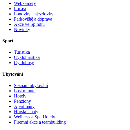
Webkamery
Počasí
Lanovky a sjezdovky
Parkoviště a doprava
Akce ve Špindlu
Novinky
Sport
Turistika
Cykloturistika
Cyklobusy
Ubytování
Seznam ubytování
Last minute
Hotely
Penziony
Apartmány
Horské chaty
Wellness a Spa Hotely
Firemní akce a teambuilding