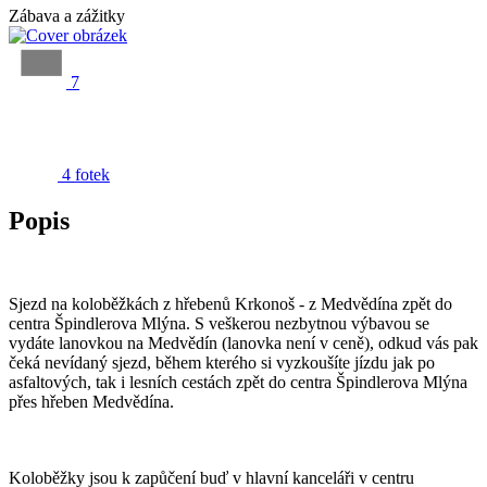
Zábava a zážitky
7
4 fotek
Popis
Sjezd na koloběžkách z hřebenů Krkonoš - z Medvědína zpět do
centra Špindlerova Mlýna. S veškerou nezbytnou výbavou se
vydáte lanovkou na Medvědín (lanovka není v ceně), odkud vás pak
čeká nevídaný sjezd, během kterého si vyzkoušíte jízdu jak po
asfaltových, tak i lesních cestách zpět do centra Špindlerova Mlýna
přes hřeben Medvědína.
Koloběžky jsou k zapůčení buď v hlavní kanceláři v centru