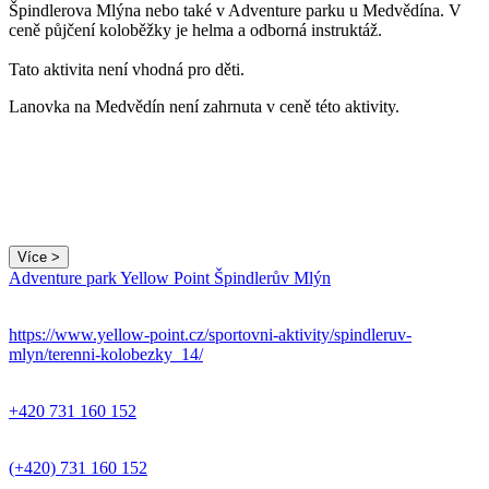
Špindlerova Mlýna nebo také v Adventure parku u Medvědína. V
ceně půjčení koloběžky je helma a odborná instruktáž.
Tato aktivita není vhodná pro děti.
Lanovka na Medvědín není zahrnuta v ceně této aktivity.
Více >
Adventure park Yellow Point Špindlerův Mlýn
https://www.yellow-point.cz/sportovni-aktivity/spindleruv-
mlyn/terenni-kolobezky_14/
+420 731 160 152
(+420) 731 160 152