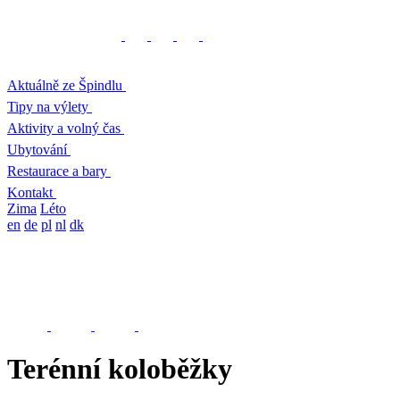
Aktuálně ze Špindlu
Tipy na výlety
Aktivity a volný čas
Ubytování
Restaurace a bary
Kontakt
Zima
Léto
en
de
pl
nl
dk
Terénní koloběžky