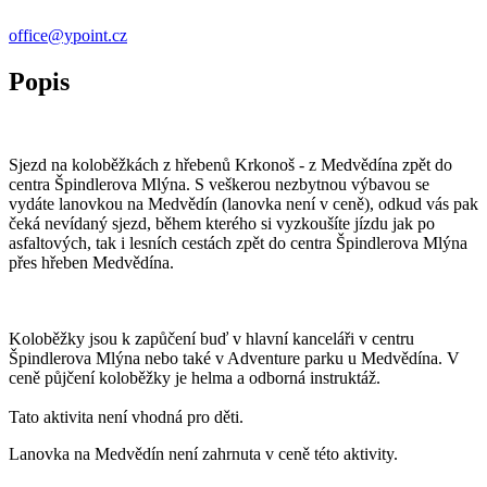
office@ypoint.cz
Popis
Sjezd na koloběžkách z hřebenů Krkonoš - z Medvědína zpět do
centra Špindlerova Mlýna. S veškerou nezbytnou výbavou se
vydáte lanovkou na Medvědín (lanovka není v ceně), odkud vás pak
čeká nevídaný sjezd, během kterého si vyzkoušíte jízdu jak po
asfaltových, tak i lesních cestách zpět do centra Špindlerova Mlýna
přes hřeben Medvědína.
Koloběžky jsou k zapůčení buď v hlavní kanceláři v centru
Špindlerova Mlýna nebo také v Adventure parku u Medvědína. V
ceně půjčení koloběžky je helma a odborná instruktáž.
Tato aktivita není vhodná pro děti.
Lanovka na Medvědín není zahrnuta v ceně této aktivity.