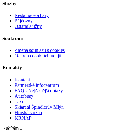
Služby
Restaurace a bary
Půjčovny
Ostatní služby
Soukromí
Změna souhlasu s cookies
Ochrana osobních údajů
Kontakty
Kontakt
Partnerské infocentrum
FAQ - Nejčastější dotazy
Autobusy
Taxi
Skiareál Špindlerův Mlýn
Horská služba
KRNAP
Načítám...