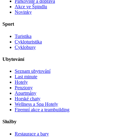
Parkoviště a doprava
Akce ve Špindlu
Novinky
Sport
Turistika
Cykloturistika
Cyklobusy
Ubytování
Seznam ubytování
Last minute
Hotely
Penziony
Apartmány
Horské chaty
Wellness a Spa Hotely
Firemní akce a teambuilding
Služby
Restaurace a bary