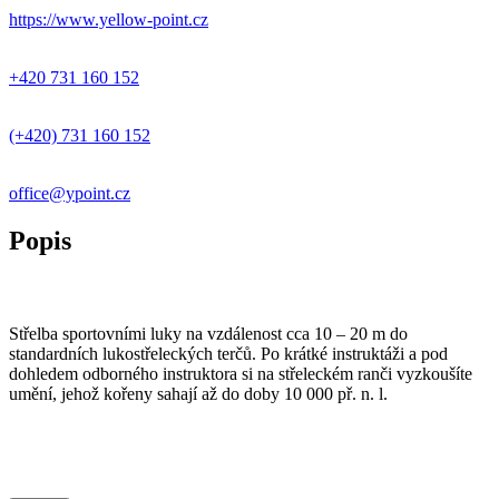
https://www.yellow-point.cz
+420 731 160 152
(+420) 731 160 152
office@ypoint.cz
Popis
Střelba sportovními luky na vzdálenost cca 10 – 20 m do
standardních lukostřeleckých terčů. Po krátké instruktáži a pod
dohledem odborného instruktora si na střeleckém ranči vyzkoušíte
umění, jehož kořeny sahají až do doby 10 000 př. n. l.