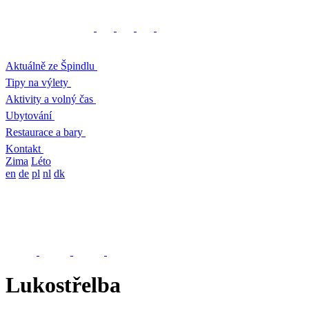
Aktuálně ze Špindlu
Tipy na výlety
Aktivity a volný čas
Ubytování
Restaurace a bary
Kontakt
Zima
Léto
en
de
pl
nl
dk
Lukostřelba