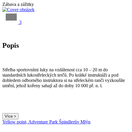
Zábava a zážitky
3
Popis
Střelba sportovními luky na vzdálenost cca 10 – 20 m do
standardních lukostřeleckých terčů. Po krátké instruktáži a pod
dohledem odborného instruktora si na střeleckém ranči vyzkoušíte
umění, jehož kořeny sahají až do doby 10 000 př. n. l.
Více >
Yellow point, Adventure Park Špindlerův Mlýn