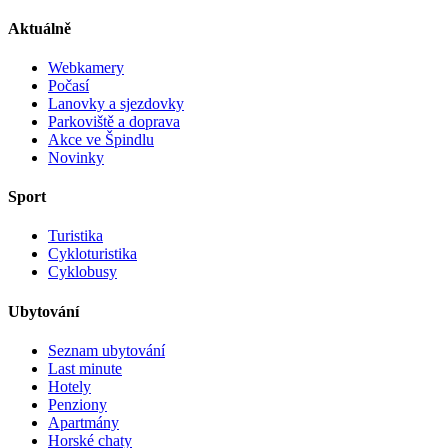
Aktuálně
Webkamery
Počasí
Lanovky a sjezdovky
Parkoviště a doprava
Akce ve Špindlu
Novinky
Sport
Turistika
Cykloturistika
Cyklobusy
Ubytování
Seznam ubytování
Last minute
Hotely
Penziony
Apartmány
Horské chaty