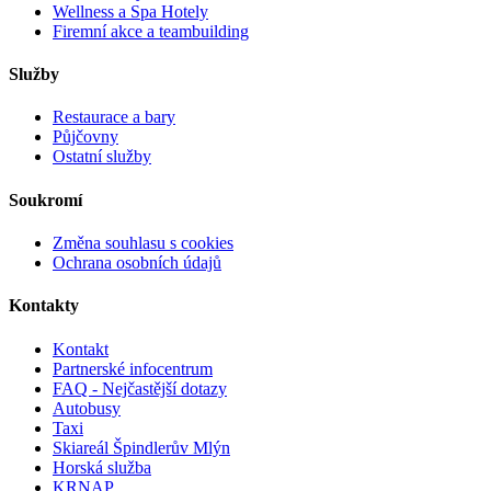
Wellness a Spa Hotely
Firemní akce a teambuilding
Služby
Restaurace a bary
Půjčovny
Ostatní služby
Soukromí
Změna souhlasu s cookies
Ochrana osobních údajů
Kontakty
Kontakt
Partnerské infocentrum
FAQ - Nejčastější dotazy
Autobusy
Taxi
Skiareál Špindlerův Mlýn
Horská služba
KRNAP