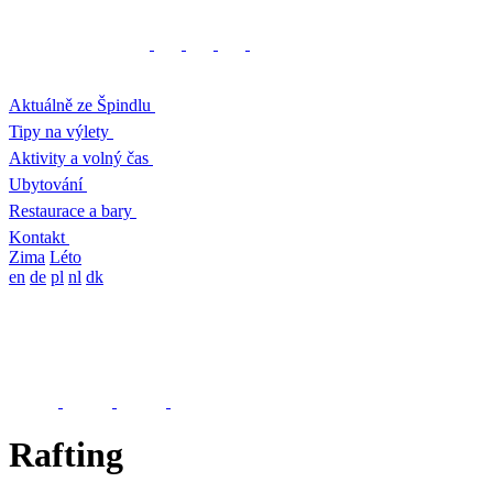
Aktuálně ze Špindlu
Tipy na výlety
Aktivity a volný čas
Ubytování
Restaurace a bary
Kontakt
Zima
Léto
en
de
pl
nl
dk
Rafting