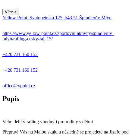
Více >
Yellow Point, Svatopetrská 125, 543 51 Špindlerův Mlýn
https://www.yellow-point.cz/sportovni-aktivity/spindleruv-
mlyn/rafting-cesky-raj_15/
+420 731 160 152
+420 731 160 152
office@ypoint.cz
Popis
Velmi lehký rafting vhodný i pro rodiny s dětmi.
Přepraví Vás na Malou skálu a následně se projedete na Jizeře pod