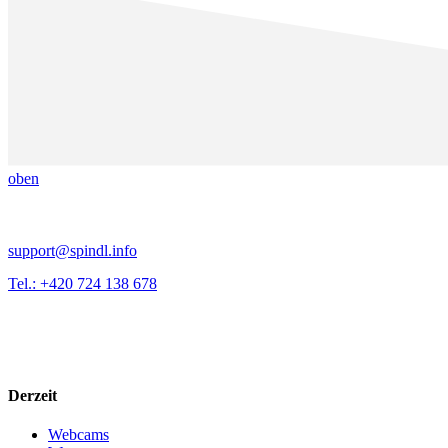
oben
support@spindl.info
Tel.: +420 724 138 678
Derzeit
Webcams