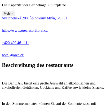
Die Kapazität der Bar beträgt 80 Sitzplätze.
Mehr >
Leaflet
|
© Seznam.cz a.s. a další
Svatopetrská 280, Špindlerův Mlýn, 543 51
+
−
https://www.orearesorthoral.cz
+420 499 461 111
horal@orea.cz
Beschreibung des restaurants
Die Bar OAK bietet eine große Auswahl an alkoholischen und
alkoholfreien Getränken, Cocktails und Kaffee sowie kleine Snacks.
In den Sommermonaten können Sie auf der Sonnenterrasse mit