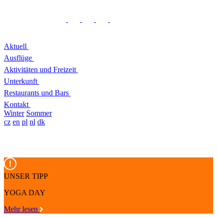
Aktuell
Ausflüge
Aktivitäten und Freizeit
Unterkunft
Restaurants und Bars
Kontakt
Winter
Sommer
cz
en
pl
nl
dk
UNSER TIPP
YOGA DAY
Mehr lesen