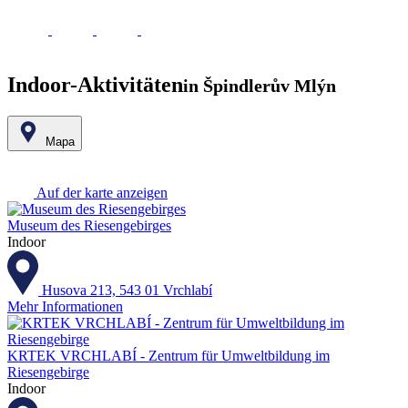
Indoor-Aktivitäten
in Špindlerův Mlýn
Mapa
Leaflet
|
© Seznam.cz a.s. a další
+
Auf der karte anzeigen
−
Museum des Riesengebirges
Indoor
Husova 213, 543 01 Vrchlabí
Mehr Informationen
KRTEK VRCHLABÍ - Zentrum für Umweltbildung im
Riesengebirge
Indoor