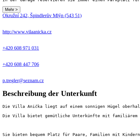
Mehr >
Leaflet
|
© Seznam.cz a.s. a další
Okružní 242, Špindlerův Mlýn (543 51)
+
−
http://www.vilaanicka.cz
+420 608 971 031
+420 608 447 706
p.tregler@seznam.cz
Beschreibung der Unterkunft
Die Villa Anička liegt auf einem sonnigen Hügel oberhal
Die Villa bietet gemütliche Unterkünfte mit familiärem 
Sie bieten bequem Platz für Paare, Familien mit Kindern