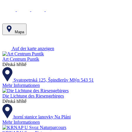
Mapa
Leaflet
|
© Seznam.cz a.s. a další
+
Auf der karte anzeigen
−
Art Centrum Puntík
Dětská hřiště
Svatopetrská 125, Špindlerův Mlýn 543 51
Mehr Informationen
Die Lichtung des Riesengebirges
Dětská hřiště
horní stanice lanovky Na Pláni
Mehr Informationen