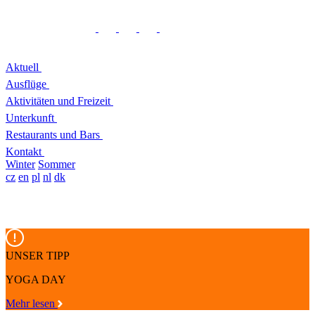
Aktuell
Ausflüge
Aktivitäten und Freizeit
Unterkunft
Restaurants und Bars
Kontakt
Winter
Sommer
cz
en
pl
nl
dk
UNSER TIPP
YOGA DAY
Mehr lesen