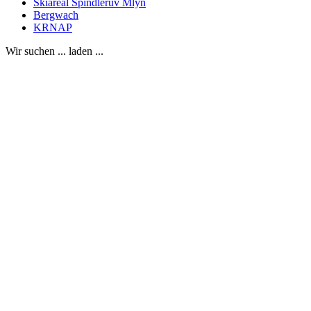
Skiareál Špindlerův Mlýn
Bergwach
KRNAP
Wir suchen ... laden ...