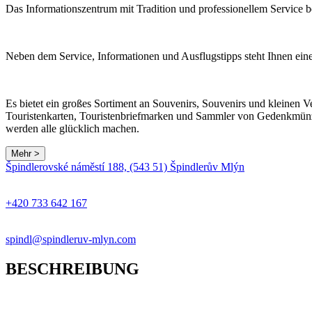
Das Informationszentrum mit Tradition und professionellem Service 
Neben dem Service, Informationen und Ausflugstipps steht Ihnen ei
Es bietet ein großes Sortiment an Souvenirs, Souvenirs und kleine
Touristenkarten, Touristenbriefmarken und Sammler von Gedenkmünze
werden alle glücklich machen.
Mehr >
Špindlerovské náměstí 188, (543 51) Špindlerův Mlýn
+
−
+420 733 642 167
spindl@spindleruv-mlyn.com
BESCHREIBUNG