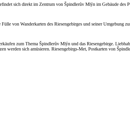
befindet sich direkt im Zentrum von Špindlerův Mlýn im Gebäude des P
ne Fülle von Wanderkarten des Riesengebirges und seiner Umgebung zu
n Verkäufen zum Thema Špindlerův Mlýn und das Riesengebirge. Liebha
n werden sich amüsieren. Riesengebirgs-Met, Postkarten von Špindle