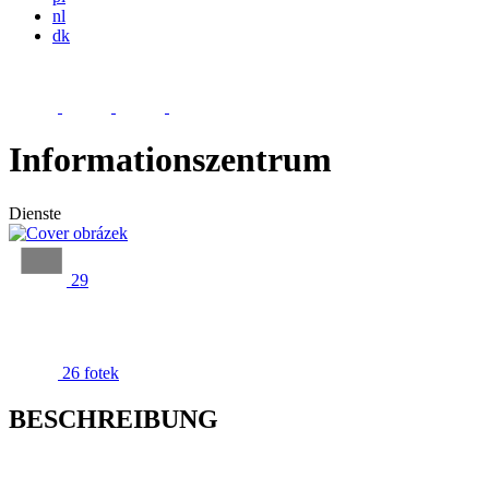
nl
dk
Informationszentrum
Dienste
29
26 fotek
BESCHREIBUNG