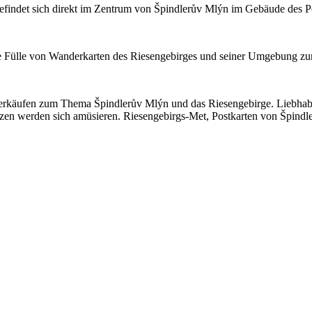
befindet sich direkt im Zentrum von Špindlerův Mlýn im Gebäude des P
ne Fülle von Wanderkarten des Riesengebirges und seiner Umgebung zu
n Verkäufen zum Thema Špindlerův Mlýn und das Riesengebirge. Liebha
n werden sich amüsieren. Riesengebirgs-Met, Postkarten von Špindle