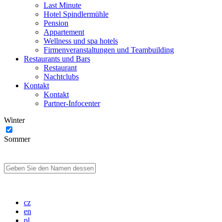
Last Minute
Hotel Spindlermühle
Pension
Appartement
Wellness und spa hotels
Firmenveranstaltungen und Teambuilding
Restaurants und Bars
Restaurant
Nachtclubs
Kontakt
Kontakt
Partner-Infocenter
Winter
Sommer
cz
en
pl