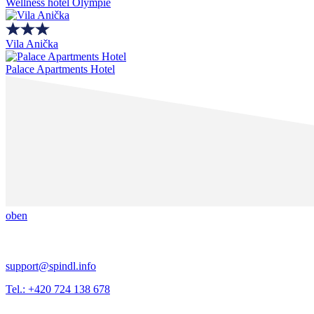
Wellness hotel Olympie
Vila Anička
Palace Apartments Hotel
oben
support@spindl.info
Tel.: +420 724 138 678