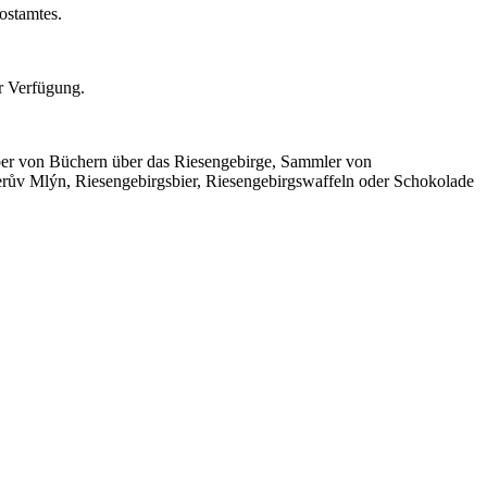
ostamtes.
r Verfügung.
ber von Büchern über das Riesengebirge, Sammler von
rův Mlýn, Riesengebirgsbier, Riesengebirgswaffeln oder Schokolade
Leaflet
|
© Seznam.cz a.s. a další