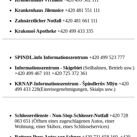
Krankenhaus Jilemnice
+420 481 551 111
Zahnärztlicher Notfall
+420 481 661 111
Krakonoš Apotheke
+420 499 433 335
SPINDL.info Informationszentrum
+420 499 523 777
Informationszentrum - Skigebiet
(Seilbahnen, Betrieb usw.)
+420 499 467 101 +420 725 372 361
KRNAP-Informationszentrum - Špindlerův Mlýn
+420
499 433 228(Einreisegenehmigungen, Skialps usw.)
Schlosserdienste - Non-Stop-Schlosser-Notfall
+420 728
063 651 (Öffnen eines zugeschlagenen Autos, einer
Wohnung, einer Skibox, eines Schlüsselservices)
Rettung Ihres Autos vor Schnee
+420 731 658 160, +420