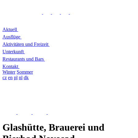
Aktuell
Ausflüge
Aktivitäten und Freizeit
Unterkunft
Restaurants und Bars
Kontakt
Winter
Sommer
cz
en
pl
nl
dk
Glashütte, Brauerei und