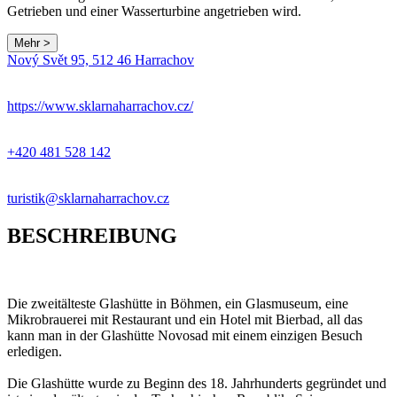
Getrieben und einer Wasserturbine angetrieben wird.
Mehr >
Leaflet
|
© Seznam.cz a.s. a další
Nový Svět 95, 512 46 Harrachov
+
−
https://www.sklarnaharrachov.cz/
+420 481 528 142
turistik@sklarnaharrachov.cz
BESCHREIBUNG
Die zweitälteste Glashütte in Böhmen, ein Glasmuseum, eine
Mikrobrauerei mit Restaurant und ein Hotel mit Bierbad, all das
kann man in der Glashütte Novosad mit einem einzigen Besuch
erledigen.
Die Glashütte wurde zu Beginn des 18. Jahrhunderts gegründet und