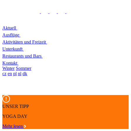
Aktuell
Ausflüge
Aktivitäten und Freizeit
Unterkunft
Restaurants und Bars
Kontakt
Winter
Sommer
cz
en
pl
nl
dk
UNSER TIPP
YOGA DAY
Mehr lesen