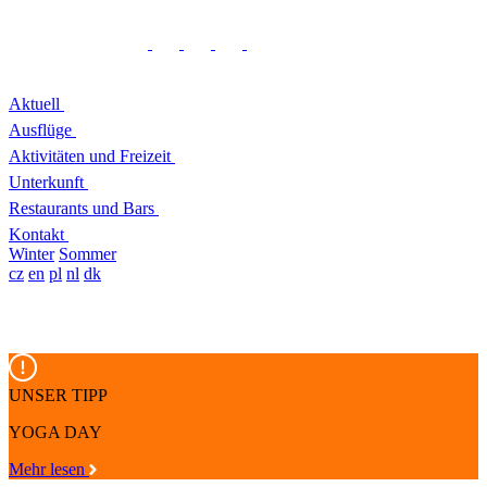
Aktuell
Ausflüge
Aktivitäten und Freizeit
Unterkunft
Restaurants und Bars
Kontakt
Winter
Sommer
cz
en
pl
nl
dk
UNSER TIPP
YOGA DAY
Mehr lesen