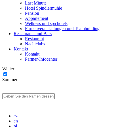
Last Minute
Hotel Spindlermühle
Pension
Appartement
Wellness und spa hotels
Firmenveranstaltungen und Teambuilding
Restaurants und Bars
Restaurant
Nachtclubs
Kontakt
Kontakt
Partner-Infocenter
Winter
Sommer
cz
en
pl