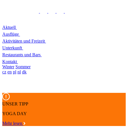
Aktuell
Ausflüge
Aktivitäten und Freizeit
Unterkunft
Restaurants und Bars
Kontakt
Winter
Sommer
cz
en
pl
nl
dk
UNSER TIPP
YOGA DAY
Mehr lesen