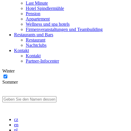
Last Minute
Hotel Spindlermühle
Pension
Appartement
Wellness und spa hotels
Firmenveranstaltungen und Teambuilding
Restaurants und Bars
Restaurant
Nachtclubs
Kontakt
Kontakt
Partner-Infocenter
Winter
Sommer
cz
en
pl