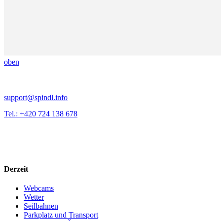
oben
support@spindl.info
Tel.: +420 724 138 678
Derzeit
Webcams
Wetter
Seilbahnen
Parkplatz und Transport