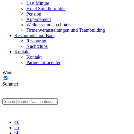
Last Minute
Hotel Spindlermühle
Pension
Appartement
Wellness und spa hotels
Firmenveranstaltungen und Teambuilding
Restaurants und Bars
Restaurant
Nachtclubs
Kontakt
Kontakt
Partner-Infocenter
Winter
Sommer
cz
en
pl