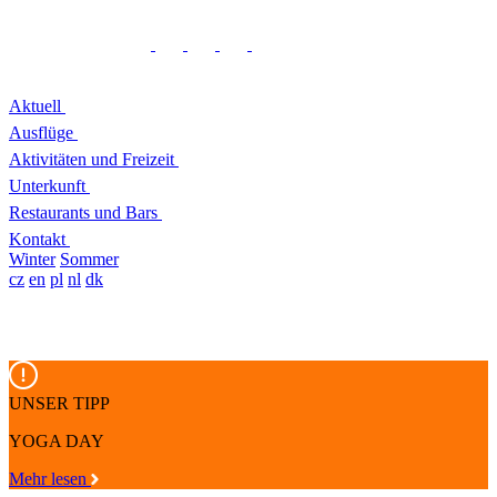
Aktuell
Ausflüge
Aktivitäten und Freizeit
Unterkunft
Restaurants und Bars
Kontakt
Winter
Sommer
cz
en
pl
nl
dk
UNSER TIPP
YOGA DAY
Mehr lesen