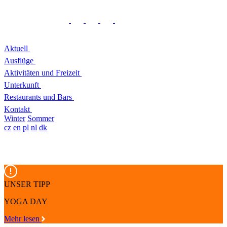
Aktuell
Ausflüge
Aktivitäten und Freizeit
Unterkunft
Restaurants und Bars
Kontakt
Winter
Sommer
cz
en
pl
nl
dk
UNSER TIPP
YOGA DAY
Mehr lesen