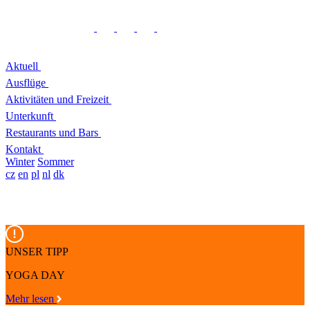
Aktuell
Ausflüge
Aktivitäten und Freizeit
Unterkunft
Restaurants und Bars
Kontakt
Winter
Sommer
cz
en
pl
nl
dk
UNSER TIPP
YOGA DAY
Mehr lesen