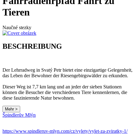
Fahrradlehrpfad Fahrt zu
Tieren
Naučné stezky
BESCHREIBUNG
Der Lehrradweg in Svatý Petr bietet eine einzigartige Gelegenheit,
das Leben der Bewohner der Riesengebirgswälder zu erkunden.
Dieser Weg ist 7,7 km lang und an jeder der sieben Stationen
können die Besucher die verschiedenen Tiere kennenlernen, die
diese faszinierende Natur bewohnen.
Mehr >
Špindlerův Mlýn
https://www.spindleruv-mlyn.com/cz/vylety/vylet-za-zviratky-1/