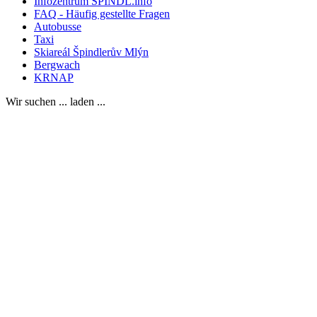
Infozentrum SPINDL.info
FAQ - Häufig gestellte Fragen
Autobusse
Taxi
Skiareál Špindlerův Mlýn
Bergwach
KRNAP
Wir suchen ... laden ...