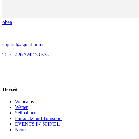
oben
support@spindl.info
Tel.: +420 724 138 678
Derzeit
Webcams
Wetter
Seilbahnen
Parkplatz und Transport
EVENTS IN ŠPINDL
Neues