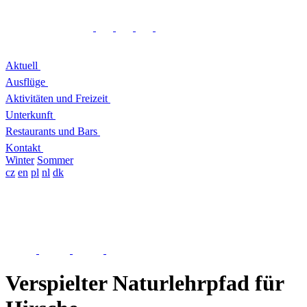
Aktuell
Ausflüge
Aktivitäten und Freizeit
Unterkunft
Restaurants und Bars
Kontakt
Winter
Sommer
cz
en
pl
nl
dk
Verspielter Naturlehrpfad für