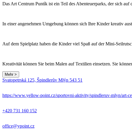
Das Art Centrum Puntík ist ein Teil des Abenteuerparks, der sich a
In einer angenehmen Umgebung können sich Ihre Kinder kreativ austob
Auf dem Spielplatz haben die Kinder viel Spaß auf der Mini-Seilrut
Kreativität können Sie beim Malen auf Textilien einsetzen. Sie kön
Mehr >
Svatopetrská 125, Špindlerův Mlýn 543 51
https://www.yellow-point.cz/sportovni-aktivity/spindleruv-mlyn/art-c
+420 731 160 152
office@ypoint.cz