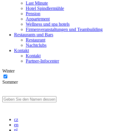
Last Minute
Hotel Spindlermühle
Pension
Appartement
Wellness und spa hotels
Firmenveranstaltungen und Teambuilding
Restaurants und Bars
Restaurant
Nachtclubs
Kontakt
Kontakt
Partner-Infocenter
Winter
Sommer
cz
en
pl