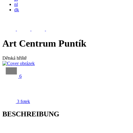
nl
dk
Art Centrum Puntík
Dětská hřiště
6
3 fotek
BESCHREIBUNG