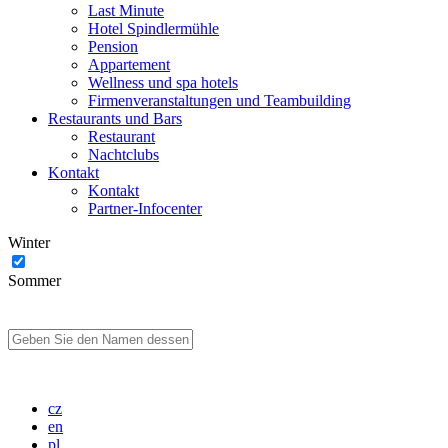
Last Minute
Hotel Spindlermühle
Pension
Appartement
Wellness und spa hotels
Firmenveranstaltungen und Teambuilding
Restaurants und Bars
Restaurant
Nachtclubs
Kontakt
Kontakt
Partner-Infocenter
Winter
Sommer
cz
en
pl