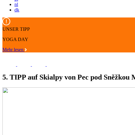
nl
dk
UNSER TIPP
YOGA DAY
Mehr lesen
5. TIPP auf Skialpy von Pec pod Sněžkou